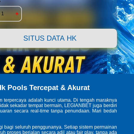
y
+
SITUS DATA HK
k Pools Tercepat & Akurat
n terpercaya adalah kunci utama. Di tengah maraknya
dak sekadar tempat bermain, LEGIANBET juga berdiri
uaran secara real-time tanpa penundaan. Mari bedah
i bagi seluruh penggunanya. Setiap sistem permainan
 proses berjalan secara adil atau fair play, tanpa ada