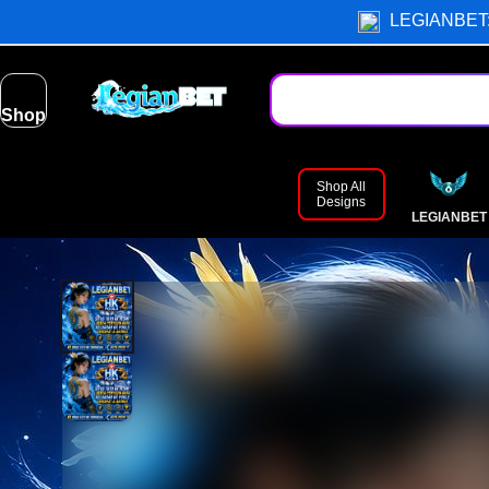
Menjadi member setia pa
LEGIANBET: 
Shop
Shop All
Designs
LEGIANBET