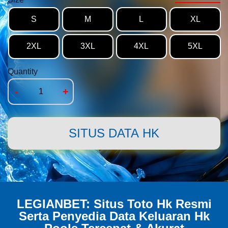
S
M
L
XL
2XL
3XL
4XL
5XL
Quantity
-
+
SITUS DATA HK
LEGIANBET: Situs Toto Hk Resmi
Serta Penyedia Data Keluaran Hk