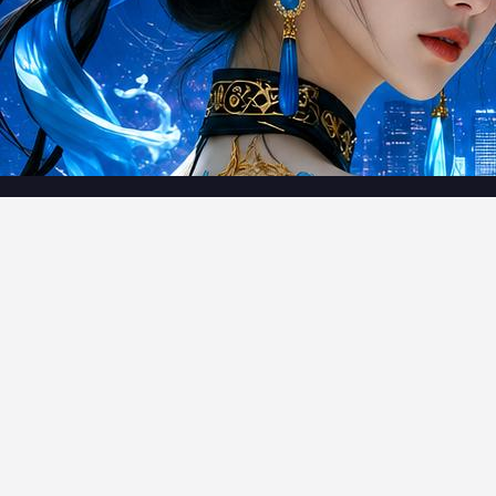
Don't love it? We'll fix it. For free.
100% Free Exchanges.
LEGIANBET
Support
About Us