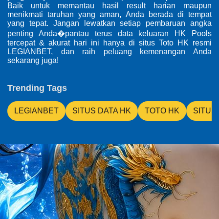
Baik untuk memantau hasil result harian maupun
menikmati taruhan yang aman, Anda berada di tempat
yang tepat. Jangan lewatkan setiap pembaruan angka
penting Anda�pantau terus data keluaran HK Pools
tercepat & akurat hari ini hanya di situs Toto HK resmi
LEGIANBET, dan raih peluang kemenangan Anda
sekarang juga!
Trending Tags
LEGIANBET
SITUS DATA HK
TOTO HK
SITUS