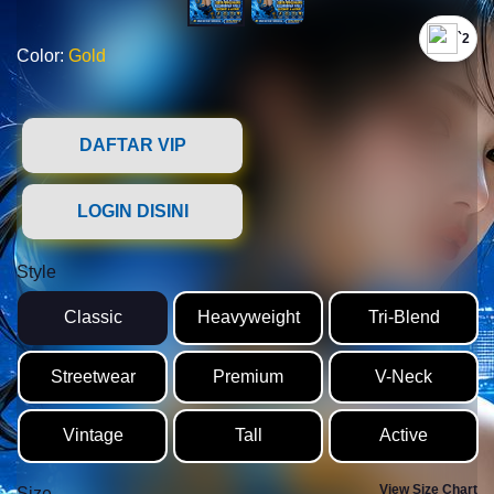
`2
Color:
Gold
DAFTAR VIP
LOGIN DISINI
Style
Classic
Heavyweight
Tri-Blend
Streetwear
Premium
V-Neck
Vintage
Tall
Active
View Size Chart
Size