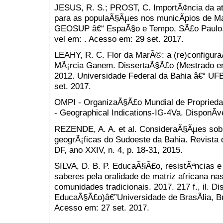
JESUS, R. S.; PROST, C. ImportÃ¢ncia da at
para as populaÃ§Ãµes nos municÃ­pios de Ma
GEOSUP â€“ EspaÃ§o e Tempo, SÃ£o Paulo, n
vel em: . Acesso em: 29 set. 2017.
LEAHY, R. C. Flor da MarÃ©: a (re)configura
MÃ¡rcia Ganem. DissertaÃ§Ã£o (Mestrado em
2012. Universidade Federal da Bahia â€“ UFB
set. 2017.
OMPI - OrganizaÃ§Ã£o Mundial de Proprieda
- Geographical Indications-IG-4Va. DisponÃ­v
REZENDE, A. A. et al. ConsideraÃ§Ãµes sobr
geogrÃ¡ficas do Sudoeste da Bahia. Revista de
DF, ano XXIV, n. 4, p. 18-31, 2015.
SILVA, D. B. P. EducaÃ§Ã£o, resistÃªncias e
saberes pela oralidade de matriz africana na
comunidades tradicionais. 2017. 217 f., il. 
EducaÃ§Ã£o)â€”Universidade de BrasÃ­lia, Bra
Acesso em: 27 set. 2017.