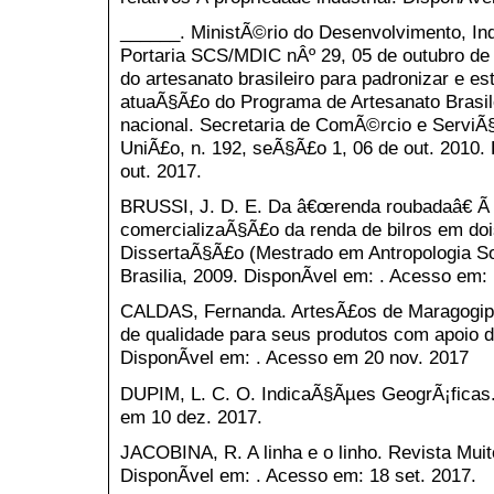
______. MinistÃ©rio do Desenvolvimento, Ind
Portaria SCS/MDIC nÂº 29, 05 de outubro de 
do artesanato brasileiro para padronizar e e
atuaÃ§Ã£o do Programa de Artesanato Brasile
nacional. Secretaria de ComÃ©rcio e ServiÃ§
UniÃ£o, n. 192, seÃ§Ã£o 1, 06 de out. 2010.
out. 2017.
BRUSSI, J. D. E. Da â€œrenda roubadaâ€ Ã 
comercializaÃ§Ã£o da renda de bilros em do
DissertaÃ§Ã£o (Mestrado em Antropologia Soc
Brasilia, 2009. DisponÃ­vel em: . Acesso em: 
CALDAS, Fernanda. ArtesÃ£os de Maragogipi
de qualidade para seus produtos com apoio 
DisponÃ­vel em: . Acesso em 20 nov. 2017
DUPIM, L. C. O. IndicaÃ§Ãµes GeogrÃ¡ficas.
em 10 dez. 2017.
JACOBINA, R. A linha e o linho. Revista Muit
DisponÃ­vel em: . Acesso em: 18 set. 2017.