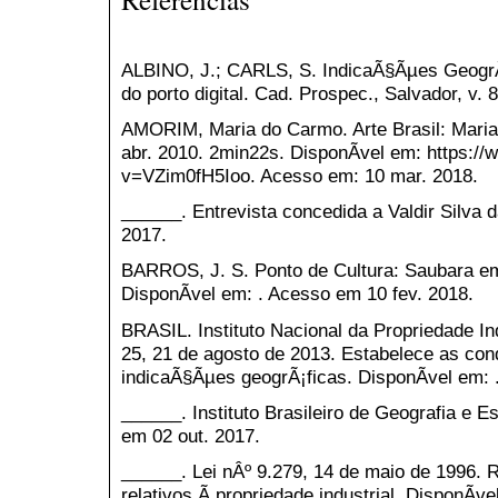
ALBINO, J.; CARLS, S. IndicaÃ§Ãµes GeogrÃ
do porto digital. Cad. Prospec., Salvador, v. 8,
AMORIM, Maria do Carmo. Arte Brasil: Mari
abr. 2010. 2min22s. DisponÃ­vel em: https:
v=VZim0fH5Ioo. Acesso em: 10 mar. 2018.
______. Entrevista concedida a Valdir Silva
2017.
BARROS, J. S. Ponto de Cultura: Saubara e
DisponÃ­vel em: . Acesso em 10 fev. 2018.
BRASIL. Instituto Nacional da Propriedade In
25, 21 de agosto de 2013. Estabelece as con
indicaÃ§Ãµes geogrÃ¡ficas. DisponÃ­vel em: 
______. Instituto Brasileiro de Geografia e Es
em 02 out. 2017.
______. Lei nÂº 9.279, 14 de maio de 1996. 
relativos Ã propriedade industrial. DisponÃ­v