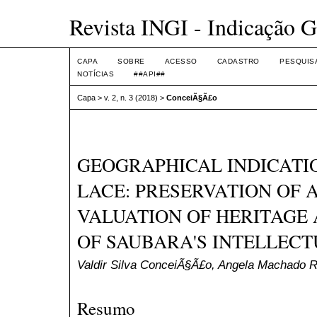
Revista INGI - Indicação G
CAPA
SOBRE
ACESSO
CADASTRO
PESQUIS
NOTÍCIAS
##API##
Capa
>
v. 2, n. 3 (2018)
>
ConceiÃ§Ã£o
GEOGRAPHICAL INDICATI
LACE: PRESERVATION OF 
VALUATION OF HERITAGE
OF SAUBARA'S INTELLEC
Valdir Silva ConceiÃ§Ã£o, Angela Machado 
Resumo