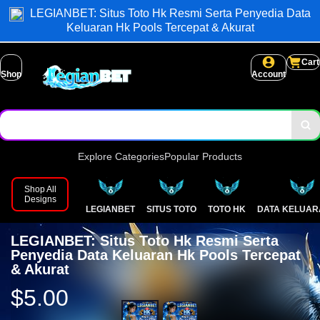
SITUS TOTO HK Terbaru Pasati Menang Besar Hari Ini
LEGIANBET: Situs Toto Hk Resmi Serta Penyedia Data
Keluaran Hk Pools Tercepat & Akurat
Bermain aktif di legianbet pasti gacor maxwin slot
Cart
Menjadi member setia pasti bisa merasakan maxwin
Shop
Account
Explore Categories
Popular Products
Shop All
Designs
LEGIANBET
SITUS TOTO
TOTO HK
DATA KELUAR
LEGIANBET: Situs Toto Hk Resmi Serta
Penyedia Data Keluaran Hk Pools Tercepat
& Akurat
$5.00