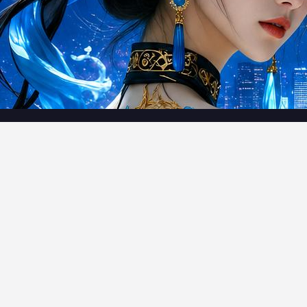
Don't love it? We'll fix it. For free.
100% Free Exchanges.
LEGIANBET
Support
About Us