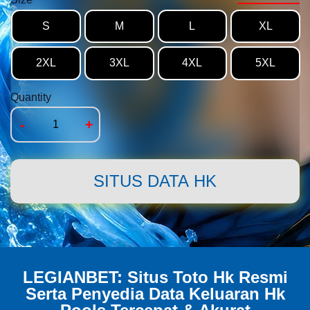
S
M
L
XL
2XL
3XL
4XL
5XL
Quantity
-
+
SITUS DATA HK
LEGIANBET: Situs Toto Hk Resmi
Serta Penyedia Data Keluaran Hk