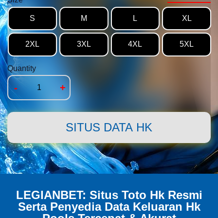
S
M
L
XL
2XL
3XL
4XL
5XL
Quantity
-
+
SITUS DATA HK
LEGIANBET: Situs Toto Hk Resmi
Serta Penyedia Data Keluaran Hk