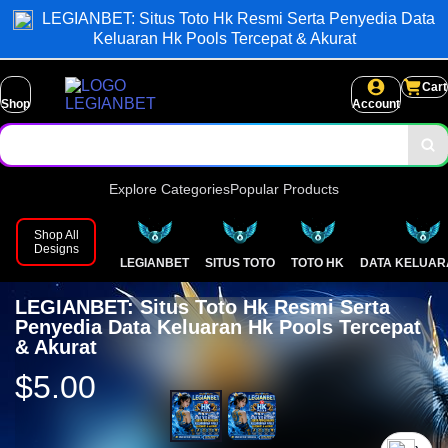
LEGIANBET: Situs Toto Hk Resmi Serta Penyedia Data
Bermain aktif di legianbet pasti gacor maxwin slot
Keluaran Hk Pools Tercepat & Akurat
Menjadi member setia pasti bisa merasakan maxwin
Cart
Shop
Account
Explore Categories
Popular Products
Shop All
Designs
LEGIANBET
SITUS TOTO
TOTO HK
DATA KELUAR
LEGIANBET: Situs Toto Hk Resmi Serta
Penyedia Data Keluaran Hk Pools Tercepat
& Akurat
$5.00