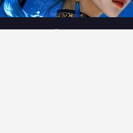
Don't love it? We'll fix it. For free.
100% Free Exchanges.
LEGIANBET
Support
About Us
Order Status
About Us
Contact Us
Accessibility
Coupon Codes
Create a Dashery Store
FAQ
Careers
Free Shipping
Hire an Artist
Refunds & Returns
Social Responsibility