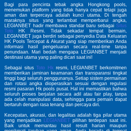
Bagi para pencinta tebak angka Hongkong pools,
menemukan platform yang tidak hanya cepat tetapi juga
aman dan terpercaya adalah kunci utama. Di tengah
maraknya situs yang terlambat memperbarui angka,
LEGIANBET hadir membawa standar baru sebagai
Situs
Toto
HK Resmi. Tidak sekadar tempat bermain,
LEGIANBET juga berdiri sebagai penyedia Data Keluaran
HK Pools Tercepat & Akurat yang siap memberikan Anda
informasi hasil pengeluaran secara real-time tanpa
penundaan. Mari bedah mengapa LEGIANBET menjadi
destinasi utama yang paling dicari saat ini!
Sebagai situs
Toto Hk
resmi, LEGIANBET berkomitmen
memberikan jaminan keamanan dan transparansi tingkat
tinggi bagi seluruh penggunanya. Setiap sistem permainan
dan rotasi angka dioperasikan sesuai dengan regulasi
resmi pasaran Hk pools pusat. Hal ini memastikan bahwa
seluruh proses berjalan secara adil atau fair play, tanpa
ada celah manipulasi data, sehingga para pemain dapat
bertaruh dengan rasa tenang dan percaya diri.
Kecepatan, akurasi, dan legalitas adalah tiga pilar utama
yang menjadikan
LEGIANBET
pilihan terdepan saat ini.
Baik untuk memantau hasil result harian maupun
menikmati taruhan yang aman, Anda berada di tempat