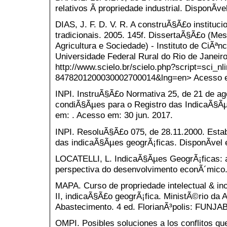
relativos Ã propriedade industrial. DisponÃ­v
DIAS, J. F. D. V. R. A construÃ§Ã£o instituc
tradicionais. 2005. 145f. DissertaÃ§Ã£o (M
Agricultura e Sociedade) - Instituto de CiÃª
Universidade Federal Rural do Rio de Janeiro
http://www.scielo.br/scielo.php?script=sci_
8478201200030002700014&lng=en> Acesso em
INPI. InstruÃ§Ã£o Normativa 25, de 21 de ag
condiÃ§Ãµes para o Registro das IndicaÃ§Ãµ
em: . Acesso em: 30 jun. 2017.
INPI. ResoluÃ§Ã£o 075, de 28.11.2000. Esta
das indicaÃ§Ãµes geogrÃ¡ficas. DisponÃ­vel 
LOCATELLI, L. IndicaÃ§Ãµes GeogrÃ¡ficas: a
perspectiva do desenvolvimento econÃ´mico. 
MAPA. Curso de propriedade intelectual & i
II, indicaÃ§Ã£o geogrÃ¡fica. MinistÃ©rio da A
Abastecimento. 4 ed. FlorianÃ³polis: FUNJAB
OMPI. Posibles soluciones a los conflitos q