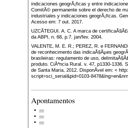
indicaciones geogrÃ¡ficas y entre indicacio
ComitÃ© permanente sobre el derecho de ma
industriales y indicaciones geogrÃ¡ficas. Gen
Acesso em: 7 out. 2017.
UZCÃTEGUI. A. C. A marca de certificaÃ§Ã£o
da ABPI, n. 68, p.7. jan/fev. 2004.
VALENTE, M. E. R.; PEREZ, R. e FERNANDES
de reconhecimento das indicaÃ§Ãµes geogrÃ¡
brasileiras: regulamento de uso, delimitaÃ§Ã
produto. CiÃªncia Rural. v. 47, p1330-1336. 
de Santa Maria, 2012. DisponÃ­vel em: < http
script=sci_serial&pid=0103-8478&lng=en&nr
Apontamentos
—
—
—