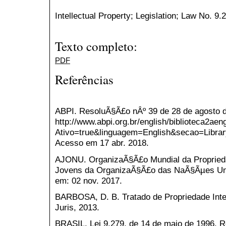
Intellectual Property; Legislation; Law No. 9.
Texto completo:
PDF
Referências
ABPI. ResoluÃ§Ã£o nÂº 39 de 28 de agosto d
http://www.abpi.org.br/english/biblioteca2aen
Ativo=true&linguagem=English&secao=Libr
Acesso em 17 abr. 2018.
AJONU. OrganizaÃ§Ã£o Mundial da Proprieda
Jovens da OrganizaÃ§Ã£o das NaÃ§Ãµes Uni
em: 02 nov. 2017.
BARBOSA, D. B. Tratado de Propriedade Intel
Juris, 2013.
BRASIL. Lei 9.279, de 14 de maio de 1996. R