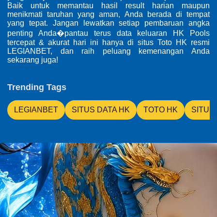
Baik untuk memantau hasil result harian maupun
menikmati taruhan yang aman, Anda berada di tempat
yang tepat. Jangan lewatkan setiap pembaruan angka
penting Anda�pantau terus data keluaran HK Pools
tercepat & akurat hari ini hanya di situs Toto HK resmi
LEGIANBET, dan raih peluang kemenangan Anda
sekarang juga!
Trending Tags
LEGIANBET
SITUS DATA HK
TOTO HK
SITUS