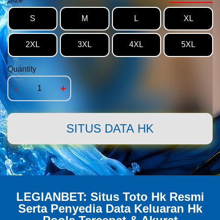
S
M
L
XL
2XL
3XL
4XL
5XL
Quantity
-
+
SITUS DATA HK
LEGIANBET: Situs Toto Hk Resmi
Serta Penyedia Data Keluaran Hk