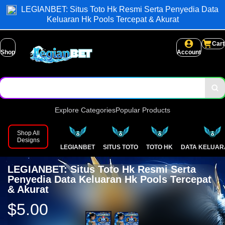
SITUS TOTO HK Terbaru Pasati Menang Besar Hari Ini
LEGIANBET: Situs Toto Hk Resmi Serta Penyedia Data
Keluaran Hk Pools Tercepat & Akurat
Bermain aktif di legianbet pasti gacor maxwin slot
Cart
Menjadi member setia pasti bisa merasakan maxwin
Shop
Account
Explore Categories
Popular Products
Shop All
Designs
LEGIANBET
SITUS TOTO
TOTO HK
DATA KELUAR
LEGIANBET: Situs Toto Hk Resmi Serta
Penyedia Data Keluaran Hk Pools Tercepat
& Akurat
$5.00