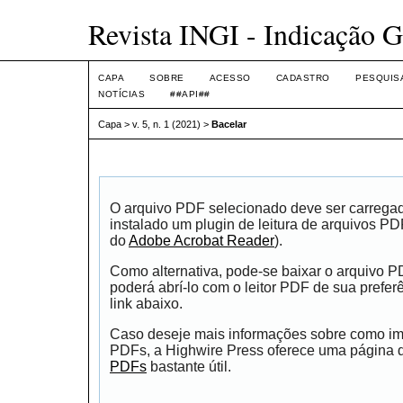
Revista INGI - Indicação G
CAPA
SOBRE
ACESSO
CADASTRO
PESQUIS
NOTÍCIAS
##API##
Capa
>
v. 5, n. 1 (2021)
>
Bacelar
O arquivo PDF selecionado deve ser carrega
instalado um plugin de leitura de arquivos P
do
Adobe Acrobat Reader
).
Como alternativa, pode-se baixar o arquivo 
poderá abrí-lo com o leitor PDF de sua prefer
link abaixo.
Caso deseje mais informações sobre como impr
PDFs, a Highwire Press oferece uma página
PDFs
bastante útil.