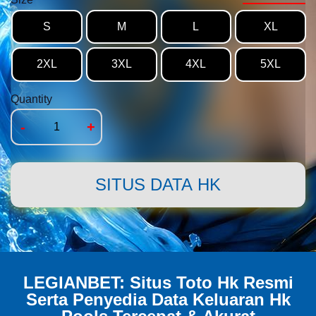
S
M
L
XL
2XL
3XL
4XL
5XL
Quantity
-
+
SITUS DATA HK
LEGIANBET: Situs Toto Hk Resmi
Serta Penyedia Data Keluaran Hk