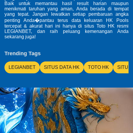
Baik untuk memantau hasil result harian maupun
menikmati taruhan yang aman, Anda berada di tempat
yang tepat. Jangan lewatkan setiap pembaruan angka
penting Anda�pantau terus data keluaran HK Pools
tercepat & akurat hari ini hanya di situs Toto HK resmi
LEGIANBET, dan raih peluang kemenangan Anda
sekarang juga!
Trending Tags
LEGIANBET
SITUS DATA HK
TOTO HK
SITUS