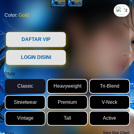
`2
Color:
Gold
DAFTAR VIP
LOGIN DISINI
Style
Classic
Heavyweight
Tri-Blend
Streetwear
Premium
V-Neck
Vintage
Tall
Active
View Size Chart
Size