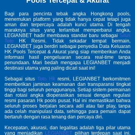
Pools Tercepat & Akurat
Bagi para pencinta tebak angka Hongkong pools,
menemukan platform yang tidak hanya cepat tetapi juga
aman dan terpercaya adalah kunci utama. Di tengah
maraknya situs yang terlambat memperbarui angka,
LEGIANBET hadir membawa standar baru sebagai
Situs
Toto
HK Resmi. Tidak sekadar tempat bermain,
LEGIANBET juga berdiri sebagai penyedia Data Keluaran
HK Pools Tercepat & Akurat yang siap memberikan Anda
informasi hasil pengeluaran secara real-time tanpa
penundaan. Mari bedah mengapa LEGIANBET menjadi
destinasi utama yang paling dicari saat ini!
Sebagai situs
Toto Hk
resmi, LEGIANBET berkomitmen
memberikan jaminan keamanan dan transparansi tingkat
tinggi bagi seluruh penggunanya. Setiap sistem permainan
dan rotasi angka dioperasikan sesuai dengan regulasi
resmi pasaran Hk pools pusat. Hal ini memastikan bahwa
seluruh proses berjalan secara adil atau fair play, tanpa
ada celah manipulasi data, sehingga para pemain dapat
bertaruh dengan rasa tenang dan percaya diri.
Kecepatan, akurasi, dan legalitas adalah tiga pilar utama
yang menjadikan
LEGIANBET
pilihan terdepan saat ini.