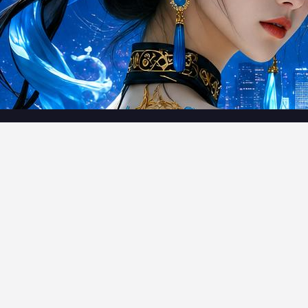
Don't love it? We'll fix it. For free.
100% Free Exchanges.
LEGIANBET
Support
About Us