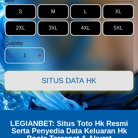
S
M
L
XL
2XL
3XL
4XL
5XL
Quantity
-
+
SITUS DATA HK
LEGIANBET: Situs Toto Hk Resmi
Serta Penyedia Data Keluaran Hk