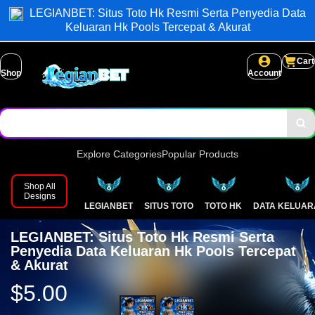
SITUS TOTO HK Terbaru Pasati Menang Besar Hari Ini
LEGIANBET: Situs Toto Hk Resmi Serta Penyedia Data
Keluaran Hk Pools Tercepat & Akurat
Bermain aktif di legianbet pasti gacor maxwin slot
Cart
Menjadi member setia pasti bisa merasakan maxwin
Shop
Account
Explore Categories
Popular Products
Shop All
Designs
LEGIANBET
SITUS TOTO
TOTO HK
DATA KELUAR
LEGIANBET: Situs Toto Hk Resmi Serta
Penyedia Data Keluaran Hk Pools Tercepat
& Akurat
$5.00